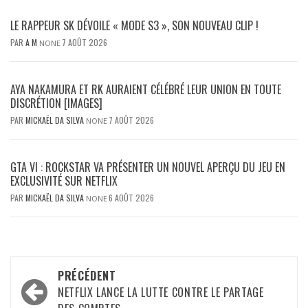
LE RAPPEUR SK DÉVOILE « MODE S3 », SON NOUVEAU CLIP !
PAR
A M
7 AOÛT 2026
NONE
AYA NAKAMURA ET RK AURAIENT CÉLÉBRÉ LEUR UNION EN TOUTE
DISCRÉTION [IMAGES]
PAR
MICKAËL DA SILVA
7 AOÛT 2026
NONE
GTA VI : ROCKSTAR VA PRÉSENTER UN NOUVEL APERÇU DU JEU EN
EXCLUSIVITÉ SUR NETFLIX
PAR
MICKAËL DA SILVA
6 AOÛT 2026
NONE
Navigation
PRÉCÉDENT
d’article
NETFLIX LANCE LA LUTTE CONTRE LE PARTAGE