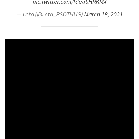
pic.twitter.com/fdeuSHRKMX
— Leto (@Leto_PSOTHUG)
March 18, 2021