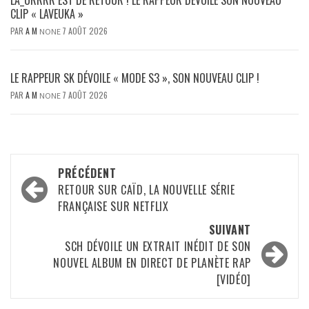
CLIP « LAVEUKA »
PAR
A M
7 AOÛT 2026
NONE
LE RAPPEUR SK DÉVOILE « MODE S3 », SON NOUVEAU CLIP !
PAR
A M
7 AOÛT 2026
NONE
Navigation
PRÉCÉDENT
d’article
RETOUR SUR CAÏD, LA NOUVELLE SÉRIE
FRANÇAISE SUR NETFLIX
SUIVANT
SCH DÉVOILE UN EXTRAIT INÉDIT DE SON
NOUVEL ALBUM EN DIRECT DE PLANÈTE RAP
[VIDÉO]