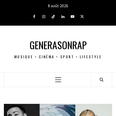
Aller
8 août 2026
au
contenu
Facebook
Instagram
Tiktok
LinkedIn
Youtube
X
GENERASONRAP
MUSIQUE • CINÉMA • SPORT • LIFESTYLE
Menu
principal