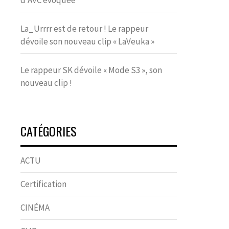
d’AVC évoquée
La_Urrrr est de retour ! Le rappeur
dévoile son nouveau clip « LaVeuka »
Le rappeur SK dévoile « Mode S3 », son
nouveau clip !
CATÉGORIES
ACTU
Certification
CINÉMA