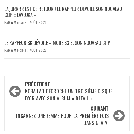
LA_URRRR EST DE RETOUR ! LE RAPPEUR DÉVOILE SON NOUVEAU
CLIP « LAVEUKA »
PAR
A M
7 AOÛT 2026
NONE
LE RAPPEUR SK DÉVOILE « MODE S3 », SON NOUVEAU CLIP !
PAR
A M
7 AOÛT 2026
NONE
Navigation
PRÉCÉDENT
d’article
KOBA LAD DÉCROCHE UN TROISIÈME DISQUE
D’OR AVEC SON ALBUM « DÉTAIL »
SUIVANT
INCARNEZ UNE FEMME POUR LA PREMIÈRE FOIS
DANS GTA VI