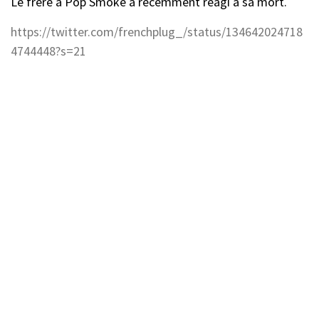
Le frère à Pop Smoke a récemment réagi à sa mort.
https://twitter.com/frenchplug_/status/134642024718
4744448?s=21