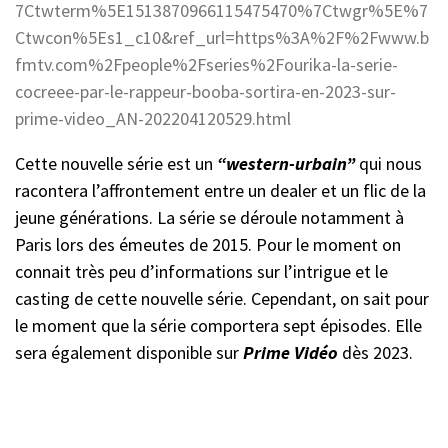
7Ctwterm%5E1513870966115475470%7Ctwgr%5E%7
Ctwcon%5Es1_c10&ref_url=https%3A%2F%2Fwww.b
fmtv.com%2Fpeople%2Fseries%2Fourika-la-serie-
cocreee-par-le-rappeur-booba-sortira-en-2023-sur-
prime-video_AN-202204120529.html
Cette nouvelle série est un
“western-urbain”
qui nous
racontera l’affrontement entre un dealer et un flic de la
jeune générations. La série se déroule notamment à
Paris lors des émeutes de 2015. Pour le moment on
connait très peu d’informations sur l’intrigue et le
casting de cette nouvelle série. Cependant, on sait pour
le moment que la série comportera sept épisodes. Elle
sera également disponible sur
Prime Vidéo
dès 2023.