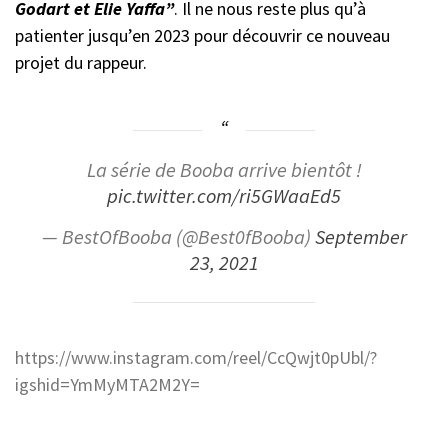
Godart et Elie Yaffa”
. Il ne nous reste plus qu’à
patienter jusqu’en 2023 pour découvrir ce nouveau
projet du rappeur.
La série de Booba arrive bientôt !
pic.twitter.com/ri5GWaaEd5
— BestOfBooba (@Best0fBooba)
September
23, 2021
https://www.instagram.com/reel/CcQwjt0pUbl/?
igshid=YmMyMTA2M2Y=