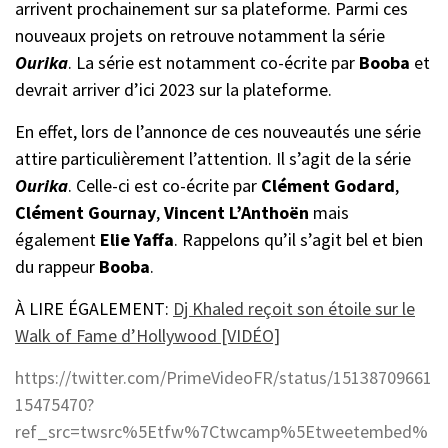
arrivent prochainement sur sa plateforme. Parmi ces
nouveaux projets on retrouve notamment la série
Ourika
. La série est notamment co-écrite par
Booba
et
devrait arriver d’ici 2023 sur la plateforme.
En effet, lors de l’annonce de ces nouveautés une série
attire particulièrement l’attention. Il s’agit de la série
Ourika
. Celle-ci est co-écrite par
Clément Godard
,
Clément Gournay
,
Vincent
L’Anthoën
mais
également
Elie Yaffa
. Rappelons qu’il s’agit bel et bien
du rappeur
Booba
.
À LIRE ÉGALEMENT:
Dj Khaled reçoit son étoile sur le
Walk of Fame d’Hollywood [VIDÉO]
https://twitter.com/PrimeVideoFR/status/15138709661
15475470?
ref_src=twsrc%5Etfw%7Ctwcamp%5Etweetembed%