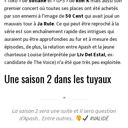
« Toka »
de
Sofiane
et
« GPS »
de
Rim’K
mais aussi son
premier concert où toutes ses places ont été achetés
par son ennemi à l’image de
50 Cent
qui avait joué un
mauvais tour à
Ja Rule
. Ce qui peut être reproché à la
série est son enchaînement rapide des intrigues qui
auraient pu être approfondies au fur et à mesure des
épisodes, de plus, la relation entre Apash et la jeune
chanteuse Louise (interprétée par
Liv Del Estal
, ex-
candidate de The Voice) n’a été que très peu exploitée.
Une saison 2 dans les tuyaux
La saison 2 sera une suite et il sera question
d’Apash.. Entre autres..
#VALIDÉ