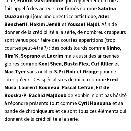
série,
Franck Gastambide
qui a également un rôle a
fait appel à des acteurs confirmés comme
Sabrina
Ouazani
qui joue une directrice artistique,
Adel
Bencherif
,
Hakim
Jemili
et
Youssef
Hajdi
. Afin de
donner de la crédibilité à la série, de nombreux rappeurs
sont venus pour faire des courtes apparitions (trop
courtes peut-être ?) : des poids lourds comme
Ninho
,
Rim’K
,
Soprano
et
Lacrim
mais aussi des anciennes
gloires comme
Kool Shen
,
Busta
Flex
,
Cut
Killer
et
Mac Tyer
sans oublier
S.Pri
Noir
et
Gringe
pour ne
citer qu’eux. Des spécialistes du milieu comme
Fred
Musa
,
Laurent Bouneau
,
Pascal Cefran
,
Fif de
Booska-P
,
Rachid Majdoub
de Konbini n’ont pas hésité
à répondre présents tout comme
Cyril Hanouna
et sa
bande de chroniqueurs et ce sont tous ces éléments qui
donnent de la crédibilité à la série.