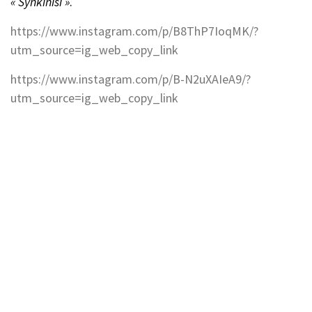
« Synkinisi »
.
https://www.instagram.com/p/B8ThP7IoqMK/?
utm_source=ig_web_copy_link
https://www.instagram.com/p/B-N2uXAIeA9/?
utm_source=ig_web_copy_link