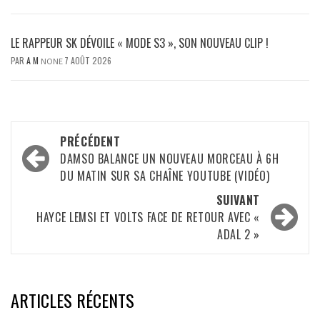
LE RAPPEUR SK DÉVOILE « MODE S3 », SON NOUVEAU CLIP !
PAR
A M
7 AOÛT 2026
NONE
Navigation
PRÉCÉDENT
d’article
DAMSO BALANCE UN NOUVEAU MORCEAU À 6H
DU MATIN SUR SA CHAÎNE YOUTUBE (VIDÉO)
SUIVANT
HAYCE LEMSI ET VOLTS FACE DE RETOUR AVEC «
ADAL 2 »
ARTICLES RÉCENTS