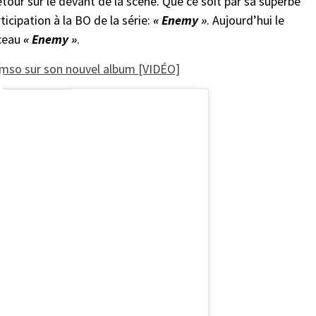
tour sur le devant de la scène. Que ce soit par sa superbe
ticipation à la BO de la série:
« Enemy »
. Aujourd’hui le
rceau
« Enemy »
.
amso sur son nouvel album [VIDÉO]