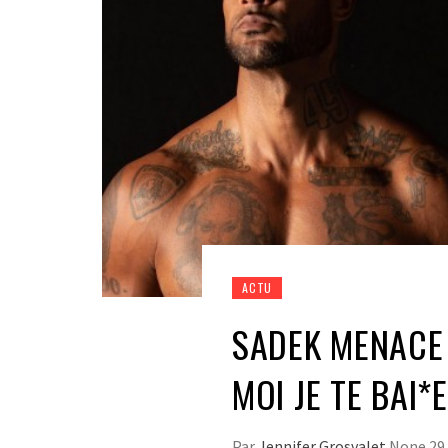
ACTU
SADEK MENACE
MOI JE TE BAI*E
Par
Jennifer Grosvalet
None
29