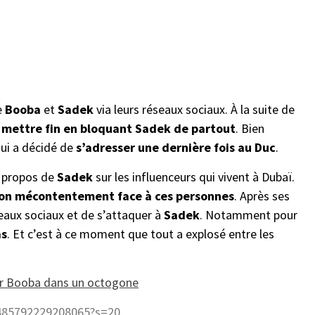
e
Booba
et
Sadek
via leurs réseaux sociaux. À la suite de
y mettre fin en bloquant Sadek de partout
. Bien
qui a décidé de
s’adresser une dernière fois au Duc
.
 propos de
Sadek
sur les influenceurs qui vivent à Dubaï.
son mécontentement face à ces personnes
. Après ses
eaux sociaux et de s’attaquer à
Sadek
. Notamment pour
as
. Et c’est à ce moment que tout a explosé entre les
er Booba dans un octogone
1485792229208065?s=20