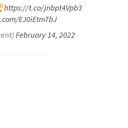
https://t.co/jnbpt4Vpb3
er.com/EJ0iEtmTbJ
cent)
February 14, 2022