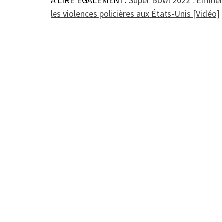
À LIRE ÉGALEMENT:
Super Bowl 2022 : Eminem
les violences policières aux États-Unis [Vidéo]