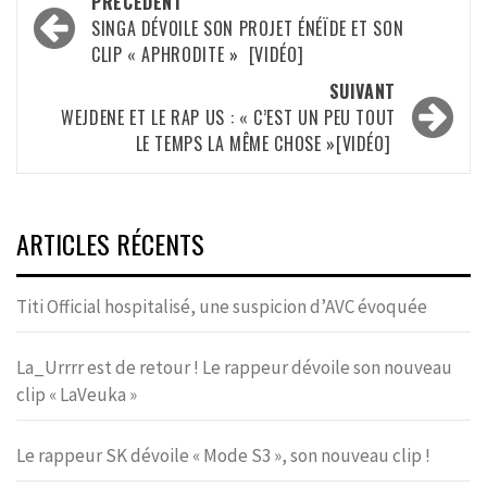
Navigation
PRÉCÉDENT
d’article
SINGA DÉVOILE SON PROJET ÉNÉÏDE ET SON
CLIP « APHRODITE » [VIDÉO]
SUIVANT
WEJDENE ET LE RAP US : « C’EST UN PEU TOUT
LE TEMPS LA MÊME CHOSE »[VIDÉO]
ARTICLES RÉCENTS
Titi Official hospitalisé, une suspicion d’AVC évoquée
La_Urrrr est de retour ! Le rappeur dévoile son nouveau
clip « LaVeuka »
Le rappeur SK dévoile « Mode S3 », son nouveau clip !