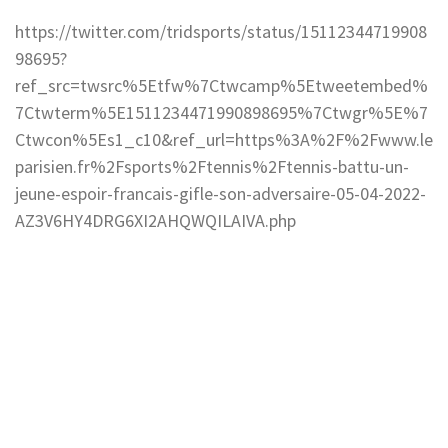
https://twitter.com/tridsports/status/15112344719908
98695?
ref_src=twsrc%5Etfw%7Ctwcamp%5Etweetembed%
7Ctwterm%5E1511234471990898695%7Ctwgr%5E%7
Ctwcon%5Es1_c10&ref_url=https%3A%2F%2Fwww.le
parisien.fr%2Fsports%2Ftennis%2Ftennis-battu-un-
jeune-espoir-francais-gifle-son-adversaire-05-04-2022-
AZ3V6HY4DRG6XI2AHQWQILAIVA.php