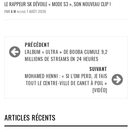
LE RAPPEUR SK DÉVOILE « MODE S3 », SON NOUVEAU CLIP !
PAR
A M
7 AOÛT 2026
NONE
Navigation
PRÉCÉDENT
d’article
L’ALBUM « ULTRA » DE BOOBA CUMULE 9,2
MILLIONS DE STREAMS EN 24 HEURES
SUIVANT
MOHAMED HENNI : « SI L’OM PERD, JE FAIS
TOUT LE CENTRE-VILLE DE CANET À POIL »
[VIDÉO]
ARTICLES RÉCENTS