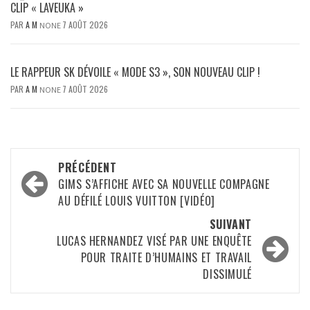
CLIP « LAVEUKA »
PAR
A M
7 AOÛT 2026
NONE
LE RAPPEUR SK DÉVOILE « MODE S3 », SON NOUVEAU CLIP !
PAR
A M
7 AOÛT 2026
NONE
Navigation
PRÉCÉDENT
d’article
GIMS S’AFFICHE AVEC SA NOUVELLE COMPAGNE
AU DÉFILÉ LOUIS VUITTON [VIDÉO]
SUIVANT
LUCAS HERNANDEZ VISÉ PAR UNE ENQUÊTE
POUR TRAITE D’HUMAINS ET TRAVAIL
DISSIMULÉ