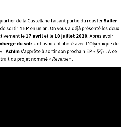
quartier de la Castellane faisant partie du roaster
Sailer
i de sortir 4 EP en un an. On vous a déjà présenté les deux
ctivement le
17 avril
et le
10 juillet
2020
. Après avoir
berge du soir
» et avoir collaboré avec L’Olympique de
« .
Achim
s’apprête à sortir son prochain EP «
[P]
« . À ce
 extrait du projet nommé «
Reverse
« .