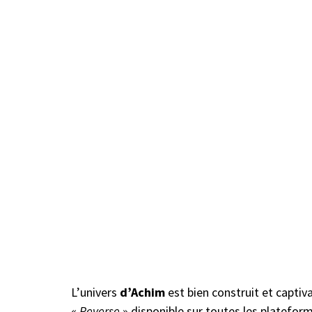
L’univers
d’Achim
est bien construit et captiv
«
Reverse
» disponible sur toutes les platefor