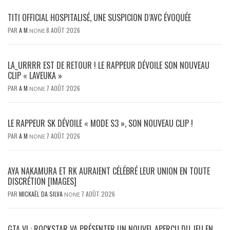
TITI OFFICIAL HOSPITALISÉ, UNE SUSPICION D’AVC ÉVOQUÉE
PAR
A M
8 AOÛT 2026
NONE
LA_URRRR EST DE RETOUR ! LE RAPPEUR DÉVOILE SON NOUVEAU
CLIP « LAVEUKA »
PAR
A M
7 AOÛT 2026
NONE
LE RAPPEUR SK DÉVOILE « MODE S3 », SON NOUVEAU CLIP !
PAR
A M
7 AOÛT 2026
NONE
AYA NAKAMURA ET RK AURAIENT CÉLÉBRÉ LEUR UNION EN TOUTE
DISCRÉTION [IMAGES]
PAR
MICKAËL DA SILVA
7 AOÛT 2026
NONE
GTA VI : ROCKSTAR VA PRÉSENTER UN NOUVEL APERÇU DU JEU EN