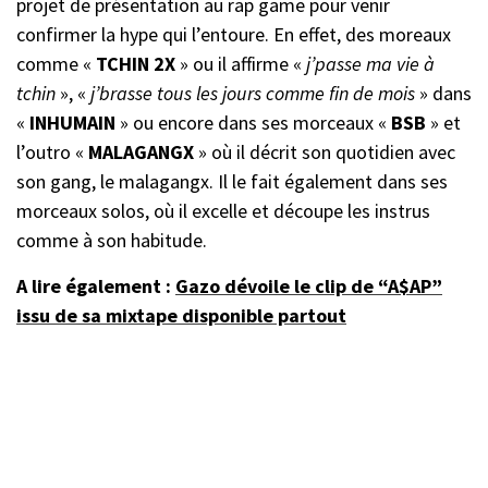
projet de présentation au rap game pour venir
confirmer la hype qui l’entoure. En effet, des moreaux
comme «
TCHIN 2X
» ou il affirme «
j’passe ma vie à
tchin
», «
j’brasse tous les jours comme fin de mois
» dans
«
INHUMAIN
» ou encore dans ses morceaux «
BSB
» et
l’outro «
MALAGANGX
» où il décrit son quotidien avec
son gang, le malagangx. Il le fait également dans ses
morceaux solos, où il excelle et découpe les instrus
comme à son habitude.
A lire également :
Gazo dévoile le clip de “A$AP”
issu de sa mixtape disponible partout