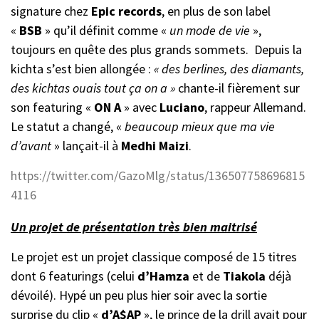
signature chez
Epic records
, en plus de son label
«
BSB
» qu’il définit comme «
un mode de vie
»,
toujours en quête des plus grands sommets. Depuis la
kichta s’est bien allongée :
« des berlines, des diamants,
des kichtas ouais tout ça on a »
chante-il fièrement sur
son featuring «
ON A
» avec
Luciano
, rappeur Allemand.
Le statut a changé, «
beaucoup mieux que ma vie
d’avant
» lançait-il à
Medhi Maizi
.
https://twitter.com/GazoMlg/status/136507758696815
4116
Un projet de présentation très bien maitrisé
Le projet est un projet classique composé de 15 titres
dont 6 featurings (celui
d’Hamza
et de
Tiakola
déjà
dévoilé). Hypé un peu plus hier soir avec la sortie
surprise du clip «
d’A$AP
», le prince de la drill avait pour