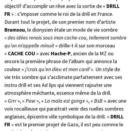
objectif d’accomplir un rêve avec la sortie de «
DRILL
FR
» : s’imposer comme le roi de la drill en France.
Durant tout le projet, de son premier nom d’artiste
Bramsou
, le dionysien étale un mode de vie sombre
« des idées renois sous mon cache-cou, tellement sombre
qu’on m’appelle minuit
» drille-t-il sur son morceau
«
CACHE COU
» avec
Hache-P
, ancien de la MZ ou
encore la première phrase de l’album qui annonce la
couleur «
j’crois qu’en dieu et mon canif
». Un style de
vie très sombre qui s’acclimate parfaitement avec ses
instru drill et ses Ad lips qui viennent rajouter une
atmosphère méchante, essence même de la drill.
«
Grrr
», «
Paw
», «
La mala est gangx
», «
BsB
» avec une
voix rocailleuse qui paraitrait venir des ruelles sombres
anglaises, épicentre ville symbolique de la drill. «
DRILL
FR
» est le premier projet de Gazo, il est peu comme le