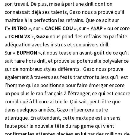
son travail. De plus, mise à part une drill dont on
connaissait déjà ses talents, Gazo nous a prouvé qu’il
maitrise à la perfection les refrains. Que ce soit sur
l’« INTRO »
, sur «
CACHE
COU »
, sur « A$
AP
» ou encore
«
TCHIN 2X
»,
Gazo
nous pond des refrains en parfaite
adéquation avec les instrus et son univers drill.
Sur «
EUPHON »
, il nous tease un avant-goût de ce qu’il
sait faire hors drill, et prouve sa potentielle polyvalence
sur de nombreux styles différents. Gazo nous prouve
également à travers ses feats transfrontaliers qu’il est
l’homme qui se positionne pour faire émerger encore
un peu plus le rap français à l’étranger, ce qui est encore
compliqué à l’heure actuelle. Qui sait, peut-être que
dans quelques années, Gazo influencera outre
atlantique. En attendant, cette mixtape est un sans
faute pour la nouvelle tête du rap game qui vient
confirmer les attentes placées en lui par des millions de