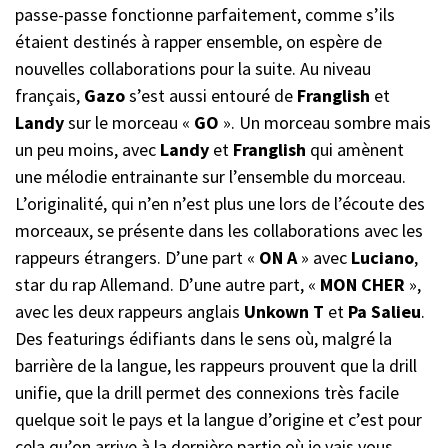
passe-passe fonctionne parfaitement, comme s’ils
étaient destinés à rapper ensemble, on espère de
nouvelles collaborations pour la suite. Au niveau
français,
Gazo
s’est aussi entouré de
Franglish
et
Landy
sur le morceau «
GO
». Un morceau sombre mais
un peu moins, avec
Landy
et
Franglish
qui amènent
une mélodie entrainante sur l’ensemble du morceau.
L’originalité, qui n’en n’est plus une lors de l’écoute des
morceaux, se présente dans les collaborations avec les
rappeurs étrangers. D’une part «
ON
A
» avec
Luciano
,
star du rap Allemand. D’une autre part, «
MON
CHER
»,
avec les deux rappeurs anglais
Unkown
T
et
Pa
Salieu
.
Des featurings édifiants dans le sens où, malgré la
barrière de la langue, les rappeurs prouvent que la drill
unifie, que la drill permet des connexions très facile
quelque soit le pays et la langue d’origine et c’est pour
cela qu’on arrive à la dernière partie où je vais vous