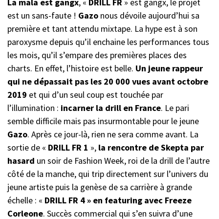
La mala est gangx
, «
DRILL FR
» est gangx, le projet
est un sans-faute !
Gazo
nous dévoile aujourd’hui sa
première et tant attendu mixtape. La hype est à son
paroxysme depuis qu’il enchaine les performances tous
les mois, qu’il s’empare des premières places des
charts. En effet, l’histoire est belle.
Un jeune rappeur
qui ne dépassait pas les 20 000 vues avant octobre
2019
et qui d’un seul coup est touchée par
l’illumination :
incarner la drill en France
. Le pari
semble difficile mais pas insurmontable pour le jeune
Gazo
. Après ce jour-là, rien ne sera comme avant. La
sortie de «
DRILL FR 1
»,
la rencontre de Skepta par
hasard
un soir de Fashion Week, roi de la drill de l’autre
côté de la manche, qui trip directement sur l’univers du
jeune artiste puis la genèse de sa carrière à grande
échelle : «
DRILL FR 4 » en featuring avec Freeze
Corleone
. Succès commercial qui s’en suivra d’une