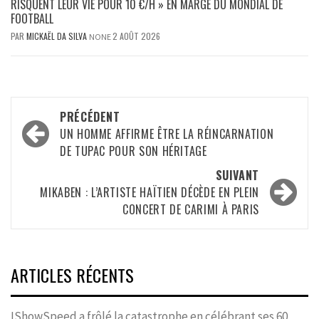
RISQUENT LEUR VIE POUR 10 €/H » EN MARGE DU MONDIAL DE
FOOTBALL
PAR
MICKAËL DA SILVA
2 AOÛT 2026
NONE
Navigation
PRÉCÉDENT
d’article
UN HOMME AFFIRME ÊTRE LA RÉINCARNATION
DE TUPAC POUR SON HÉRITAGE
SUIVANT
MIKABEN : L’ARTISTE HAÏTIEN DÉCÈDE EN PLEIN
CONCERT DE CARIMI À PARIS
ARTICLES RÉCENTS
IShowSpeed a frôlé la catastrophe en célébrant ses 60