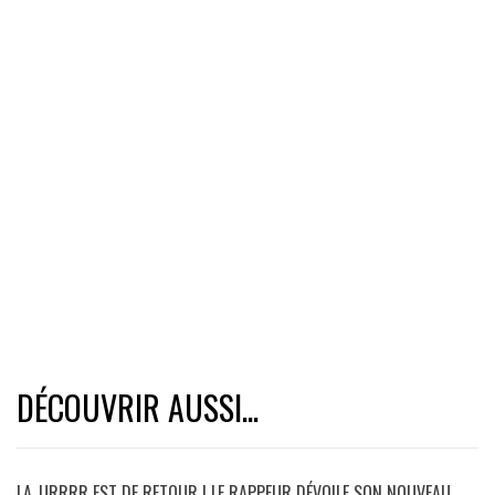
DÉCOUVRIR AUSSI...
LA_URRRR EST DE RETOUR ! LE RAPPEUR DÉVOILE SON NOUVEAU