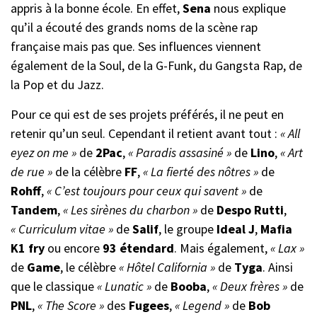
appris à la bonne école. En effet,
Sena
nous explique
qu’il a écouté des grands noms de la scène rap
française mais pas que. Ses influences viennent
également de la Soul, de la G-Funk, du Gangsta Rap, de
la Pop et du Jazz.
Pour ce qui est de ses projets préférés, il ne peut en
retenir qu’un seul. Cependant il retient avant tout :
« All
eyez on me »
de
2Pac
,
« Paradis assasiné »
de
Lino
,
« Art
de rue »
de la célèbre
FF
,
« La fierté des nôtres »
de
Rohff
,
« C’est toujours pour ceux qui savent »
de
Tandem
,
« Les sirènes du charbon »
de
Despo Rutti
,
« Curriculum vitae »
de
Salif
, le groupe
Ideal J
,
Mafia
K1 fry
ou encore
93 étendard
. Mais également,
« Lax »
de
Game
, le célèbre
« Hôtel California »
de
Tyga
. Ainsi
que le classique
« Lunatic »
de
Booba
,
« Deux frères »
de
PNL
,
« The Score »
des
Fugees
,
« Legend »
de
Bob