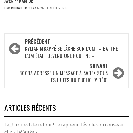
AVEC PYRAMIDE
PAR
MICKAËL DA SILVA
6 AOÛT 2026
NONE
Navigation
PRÉCÉDENT
d’article
KYLIAN MBAPPÉ SE LÂCHE SUR L’OM : « BATTRE
L’OM ÉTAIT DEVENU UNE ROUTINE »
SUIVANT
BOOBA ADRESSE UN MESSAGE À SADEK SOUS
LES HUÉES DU PUBLIC [VIDÉO]
ARTICLES RÉCENTS
La_Urrrr est de retour ! Le rappeur dévoile son nouveau
clip « LaVeuka »