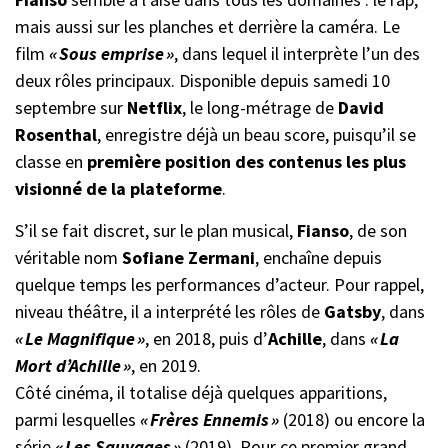
mais aussi sur les planches et derrière la caméra. Le
film
« Sous emprise »
, dans lequel il interprète l’un des
deux rôles principaux. Disponible depuis samedi 10
septembre sur
Netflix
, le long-métrage de
David
Rosenthal
, enregistre déjà un beau score, puisqu’il se
classe en
première position des contenus les plus
visionné de la plateforme
.
S’il se fait discret, sur le plan musical,
Fianso
, de son
véritable nom
Sofiane Zermani
, enchaîne depuis
quelque temps les performances d’acteur. Pour rappel,
niveau théâtre, il a interprété les rôles de
Gatsby
, dans
« Le Magnifique »
, en 2018, puis d’
Achille
, dans
« La
Mort d’Achille »
, en 2019.
Côté cinéma, il totalise déjà quelques apparitions,
parmi lesquelles
« Frères Ennemis »
(2018) ou encore la
série
« Les Sauvages »
(2019). Pour ce premier grand