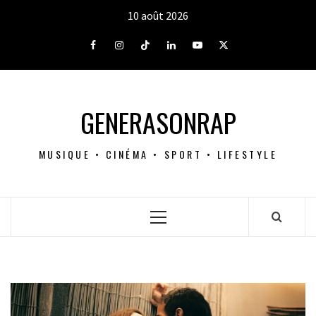
Aller
10 août 2026
au
contenu
Facebook
Instagram
Tiktok
LinkedIn
Youtube
X
GENERASONRAP
MUSIQUE • CINÉMA • SPORT • LIFESTYLE
Menu
principal