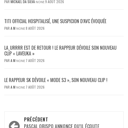
PAR
MICKAËL DA SILVA
9 AOÛT 2026
NONE
TITI OFFICIAL HOSPITALISÉ, UNE SUSPICION D’AVC ÉVOQUÉE
PAR
A M
8 AOÛT 2026
NONE
LA_URRRR EST DE RETOUR ! LE RAPPEUR DÉVOILE SON NOUVEAU
CLIP « LAVEUKA »
PAR
A M
7 AOÛT 2026
NONE
LE RAPPEUR SK DÉVOILE « MODE S3 », SON NOUVEAU CLIP !
PAR
A M
7 AOÛT 2026
NONE
Navigation
PRÉCÉDENT
PASCAL OBISPO ANNONCE QU’IL ÉCOUTE