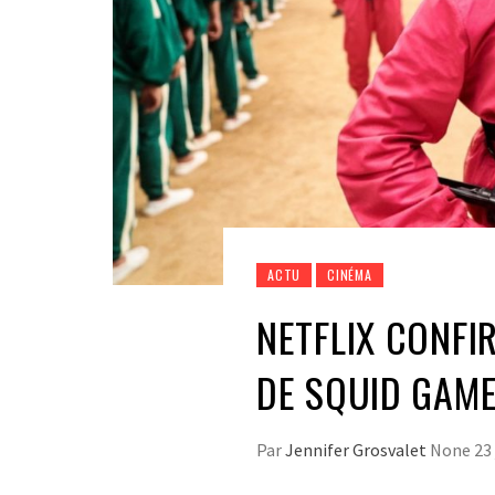
ACTU
CINÉMA
NETFLIX CONFI
DE SQUID GAM
Par
Jennifer Grosvalet
None
23