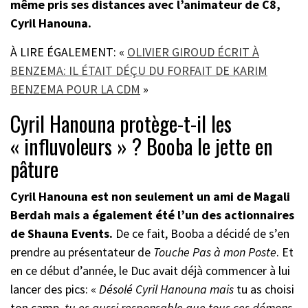
même pris ses distances avec l’animateur de C8,
Cyril Hanouna.
À LIRE ÉGALEMENT: «
OLIVIER GIROUD ÉCRIT À
BENZEMA: IL ÉTAIT DÉÇU DU FORFAIT DE KARIM
BENZEMA POUR LA CDM
»
Cyril Hanouna protège-t-il les
« influvoleurs » ? Booba le jette en
pâture
Cyril Hanouna
est non seulement un ami de Magali
Berdah mais a également été l’un des actionnaires
de Shauna Events.
De ce fait, Booba a décidé de s’en
prendre au présentateur de
Touche Pas à mon Poste
. Et
en ce début d’année, le Duc avait déjà commencer à lui
lancer des pics: «
Désolé Cyril Hanouna mais
tu as choisi
ton camp
, tu es aussi responsable que tous ces démons