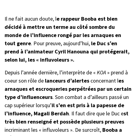
Il ne fait aucun doute, l
e rappeur Booba est bien
décidé à mettre un terme au côté sombre du
monde de l’influence rongé par les arnaques en
tout genre
. Pour preuve, aujourd’hui,
le Duc s’en
prend à l’animateur Cyril Hanouna qui protégerait,
selon lui, les « influvoleurs ».
Depuis l’année dernière, l’interprète de «
KOA
» prend à
coeur son rôle de
lanceurs d’alertes
concernant l
es
arnaques et escroqueries perpétrées par un certain
type d’influenceurs
. Son combat a d’ailleurs passé un
cap supérieur lorsqu’
il s’en est pris à la papesse de
l’influence, Magali Berdah
. Il faut dire que le Duc e
st
très bien renseigné et possède plusieurs preuves
incriminant les « influvoleurs ». De surcroît,
Booba a