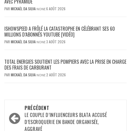
AVEC PYRAMIDE
PAR
MICKAËL DA SILVA
6 AOÛT 2026
NONE
ISHOWSPEED A FRÔLÉ LA CATASTROPHE EN CÉLÉBRANT SES 60
MILLIONS D’ABONNÉS YOUTUBE [VIDÉO]
PAR
MICKAËL DA SILVA
3 AOÛT 2026
NONE
TOTAL ENERGIES SOUTIENT LES POMPIERS AVEC LA PRISE EN CHARGE
DES FRAIS DE CARBURANT
PAR
MICKAËL DA SILVA
2 AOÛT 2026
NONE
Navigation
PRÉCÉDENT
d’article
LE COUPLE D’INFLUENCEURS BLATA ACCUSÉ
D’ESCROQUERIE EN BANDE ORGANISÉE,
AGGRAVÉ