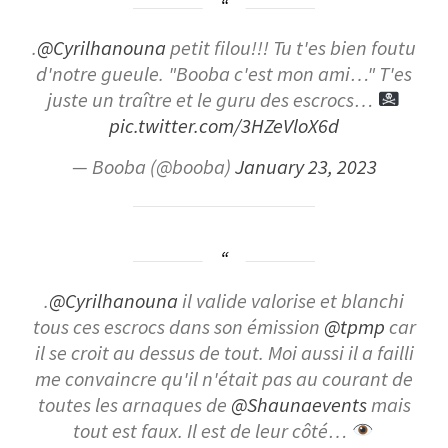
.
@Cyrilhanouna
petit filou!!! Tu t'es bien foutu
d'notre gueule. "Booba c'est mon ami…" T'es
juste un traître et le guru des escrocs…
pic.twitter.com/3HZeVloX6d
— Booba (@booba)
January 23, 2023
.
@Cyrilhanouna
il valide valorise et blanchi
tous ces escrocs dans son émission
@tpmp
car
il se croit au dessus de tout. Moi aussi il a failli
me convaincre qu'il n'était pas au courant de
toutes les arnaques de
@Shaunaevents
mais
tout est faux. Il est de leur côté…